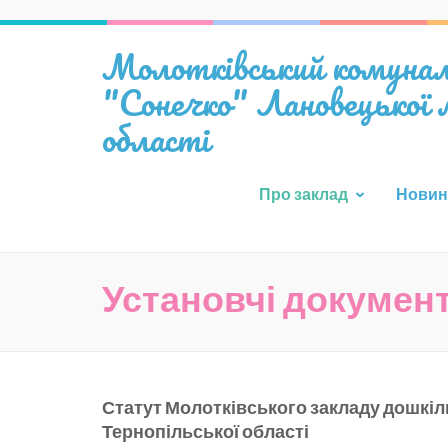
Перейти
до
Молотківський комуналь
вмісту
(натисніть
"Сонечко" Лановецької м
Enter)
області
Про заклад
Новин
Установчі докумен
Статут Молотківського закладу дошкіл
Тернопільської області