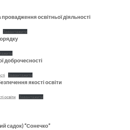
а провадження освітньої діяльності
Завантажити
порядку
тажити
ї доброчесності
сті
Завантажити
езпечення якості освіти
і освіти
Завантажити
ий садок) “Сонечко”