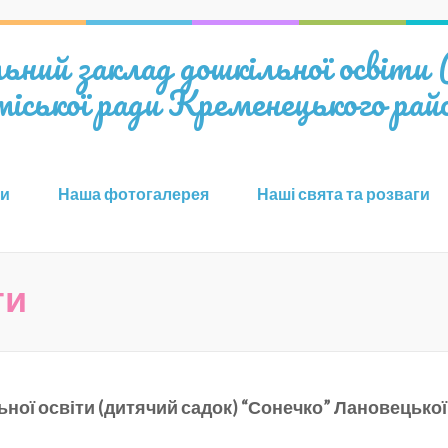
ний заклад дошкільної освіти
іської ради Кременецького райо
и
Наша фотогалерея
Наші свята та розваги
ти
ьної освіти (дитячий садок) “Сонечко” Лановецько